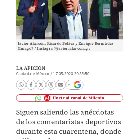
Javier Alarcón, Ricardo Peláez y Enrique Bermúdez
(Imago7 / Instagra @javier_alarcon_g /
@enriquebermudez_)
LA AFICIÓN
Ciudad de México
/
17.05.2020 20:35:50
Únete al canal de Milenio
Siguen saliendo las anécdotas
de los comentaristas deportivos
durante esta cuarentena, donde