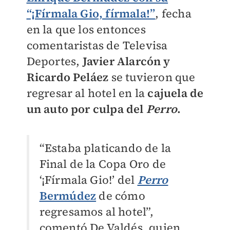
“¡Fírmala Gio, fírmala!”
, fecha
en la que los entonces
comentaristas de Televisa
Deportes,
Javier Alarcón y
Ricardo Peláez
se tuvieron que
regresar al hotel en la
cajuela de
un auto por culpa del
Perro
.
“Estaba platicando de la
Final de la Copa Oro de
‘¡Fírmala Gio!’ del
Perro
Bermúdez
de cómo
regresamos al hotel”,
comentó De Valdés, quien