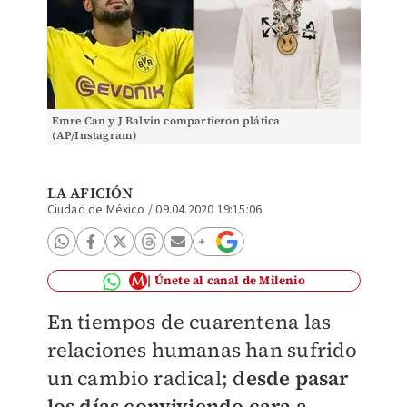
Emre Can y J Balvin compartieron plática
(AP/Instagram)
LA AFICIÓN
Ciudad de México
/
09.04.2020 19:15:06
Únete al canal de Milenio
En tiempos de cuarentena las
relaciones humanas han sufrido
un cambio radical; d
esde pasar
los días conviviendo cara a