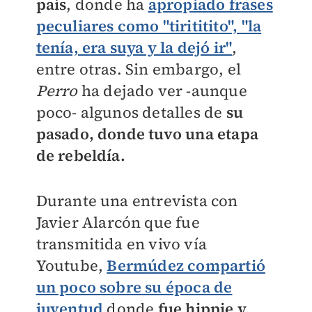
país
, donde ha
apropiado frases
peculiares como "tirititito", "la
tenía, era suya y la dejó ir"
,
entre otras. Sin embargo, el
Perro
ha dejado ver -aunque
poco- algunos detalles de
su
pasado, donde tuvo una etapa
de rebeldía.
Durante una entrevista con
Javier Alarcón que fue
transmitida en vivo vía
Youtube,
Bermúdez compartió
un poco sobre su época de
juventud
donde
fue hippie y