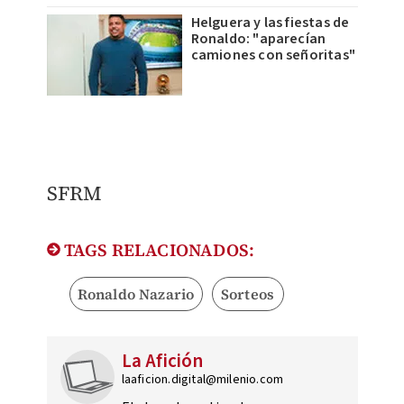
Helguera y las fiestas de
Ronaldo: "aparecían
camiones con señoritas"
​SFRM
TAGS RELACIONADOS:
Ronaldo Nazario
Sorteos
La Afición
laaficion.digital@milenio.com