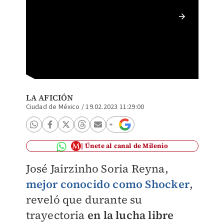
Shocker
famoso 
@guapo
LA AFICIÓN
Ciudad de México
/
19.02.2023 11:29:00
Únete al canal de Milenio
José Jairzinho Soria Reyna,
mejor conocido como Shocker
,
reveló que durante su
trayectoria
en la lucha libre