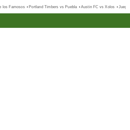
e los Famosos
Portland Timbers vs Puebla
Austin FC vs Xolos
Juego