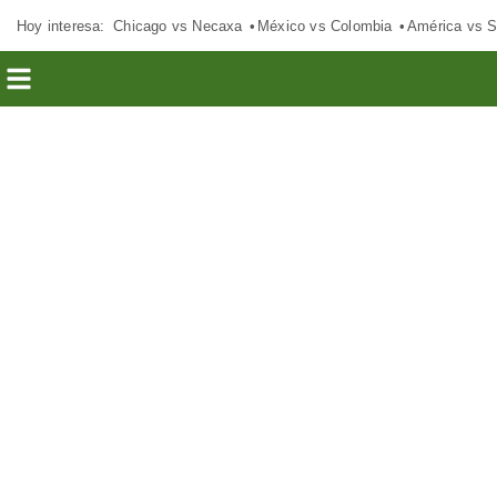
Hoy interesa:
Chicago vs Necaxa
México vs Colombia
América vs S