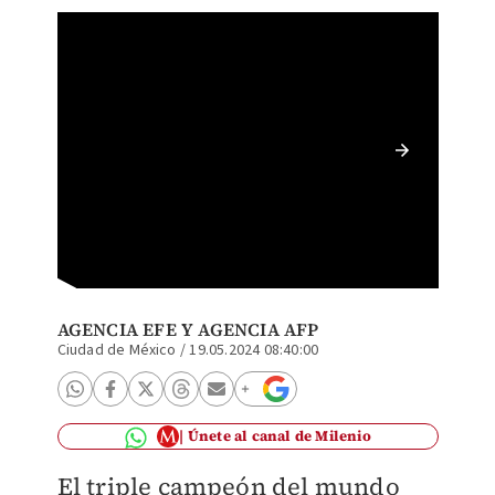
'Checo'
termina
AGENCIA EFE
Y AGENCIA AFP
Ciudad de México
/
19.05.2024 08:40:00
Únete al canal de Milenio
El triple campeón del mundo