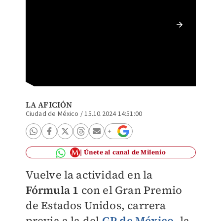
¿Cuándo
horario
LA AFICIÓN
Ciudad de México
/
15.10.2024 14:51:00
Únete al canal de Milenio
Vuelve la actividad en la
Fórmula 1
con el Gran Premio
de Estados Unidos, carrera
previa a la del
GP de México,
la