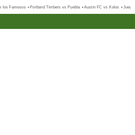
e los Famosos
Portland Timbers vs Puebla
Austin FC vs Xolos
Juego