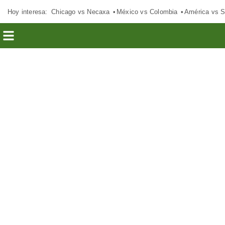
Hoy interesa:
Chicago vs Necaxa
México vs Colombia
América vs S