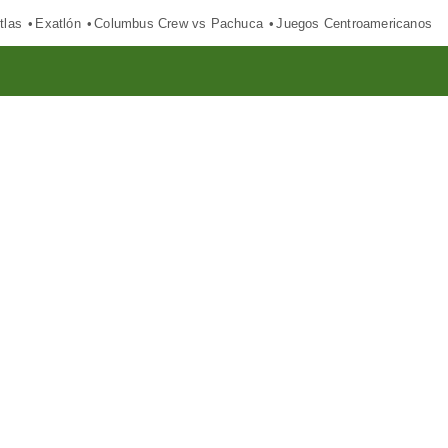
tlas
Exatlón
Columbus Crew vs Pachuca
Juegos Centroamericanos