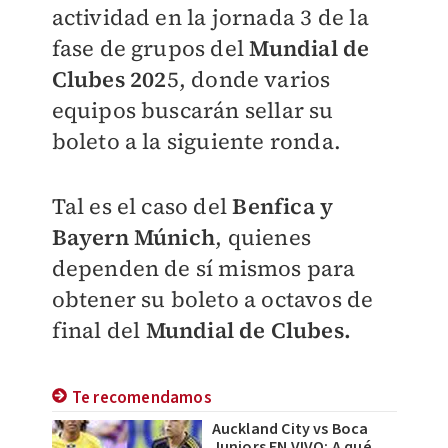
actividad en la jornada 3 de la
fase de grupos del
Mundial de
Clubes 202
5, donde varios
equipos buscarán sellar su
boleto a la siguiente ronda.
Tal es el caso del
Benfica y
Bayern Múnich
, quienes
dependen de sí mismos para
obtener su boleto a octavos de
final del
Mundial de Clubes.
Te recomendamos
Auckland City vs Boca
Juniors EN VIVO: A qué