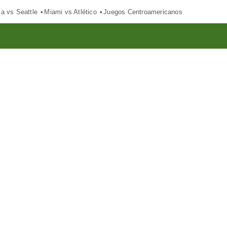
ca vs Seattle
Miami vs Atlético
Juegos Centroamericanos