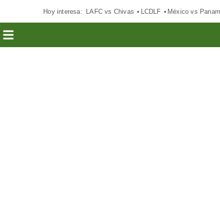
Hoy interesa:
LAFC vs Chivas
LCDLF
México vs Pana