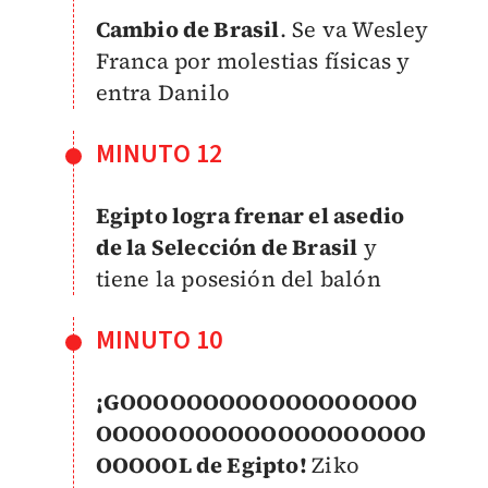
Cambio de Brasil
. Se va Wesley
Franca por molestias físicas y
entra Danilo
MINUTO 12
Egipto logra frenar el asedio
de la Selección de Brasil
y
tiene la posesión del balón
MINUTO 10
¡GOOOOOOOOOOOOOOOOOO
OOOOOOOOOOOOOOOOOOOO
OOOOOL de Egipto!
Ziko