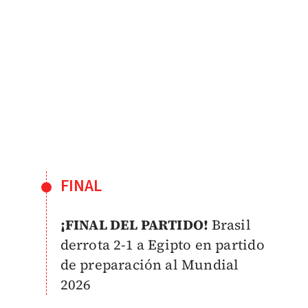
FINAL
¡FINAL DEL PARTIDO!
Brasil
derrota 2-1 a Egipto en partido
de preparación al Mundial
2026