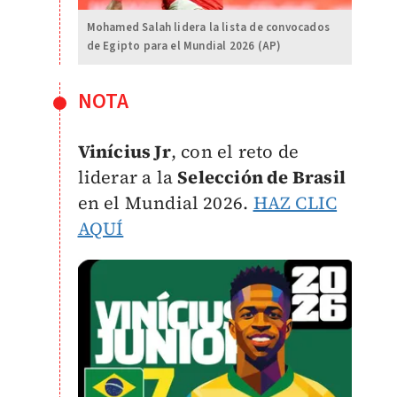
Mohamed Salah lidera la lista de convocados
de Egipto para el Mundial 2026 (AP)
NOTA
Vinícius Jr
, con el reto de
liderar a la
Selección de Brasil
en el Mundial 2026.
HAZ CLIC
AQUÍ