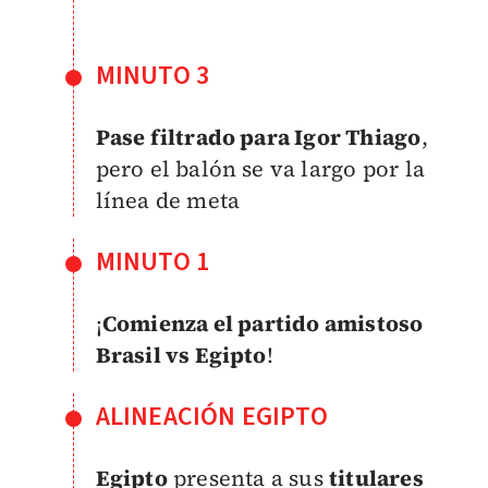
MINUTO 3
Pase filtrado para Igor Thiago
,
pero el balón se va largo por la
línea de meta
MINUTO 1
¡
Comienza el partido amistoso
Brasil vs Egipto
!
ALINEACIÓN EGIPTO
Egipto
presenta a sus
titulares