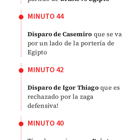
MINUTO 44
Disparo de Casemiro
que se va
por un lado de la portería de
Egipto
MINUTO 42
Disparo de Igor Thiago
que es
rechazado por la zaga
defensiva!
MINUTO 40