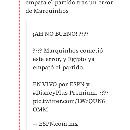
empata el partido tras un error
de Marquinhos
¡AH NO BUENO! ????
???? Marquinhos cometió
este error, y Egipto ya
empató el partido.
EN VIVO por ESPN y
#DisneyPlus
Premium. ????
pic.twitter.com/LWzQUN6
OMM
— ESPN.com.mx