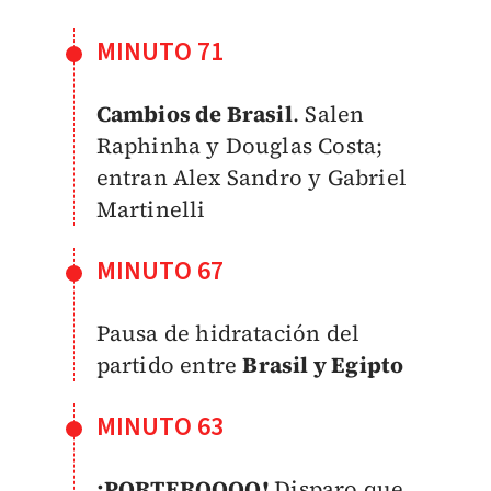
MINUTO 71
Cambios de Brasil
. Salen
Raphinha y Douglas Costa;
entran Alex Sandro y Gabriel
Martinelli
MINUTO 67
Pausa de hidratación del
partido entre
Brasil y Egipto
MINUTO 63
¡PORTEROOOO!
Disparo que