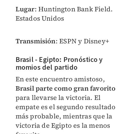
Lugar
: Huntington Bank Field.
Estados Unidos
Transmisión
: ESPN y Disney+
Brasil - Egipto: Pronóstico y
momios del partido
En este encuentro amistoso,
Brasil parte como gran favorito
para llevarse la victoria. El
empate es el segundo resultado
más probable, mientras que la
victoria de Egipto es la menos