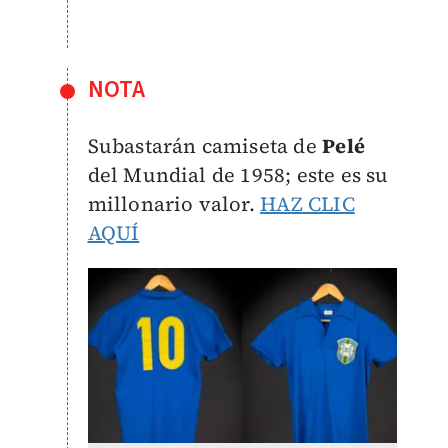
NOTA
Subastarán camiseta de
Pelé
del Mundial de 1958; este es su
millonario valor.
HAZ CLIC
AQUÍ