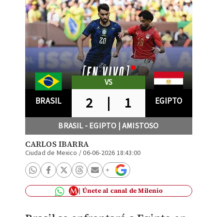
VS
2
|
1
BRASIL
EGIPTO
BRASIL - EGIPTO | AMISTOSO
CARLOS IBARRA
Ciudad de Mexico
/
06-06-2026 18:43:00
Únete al canal de Milenio