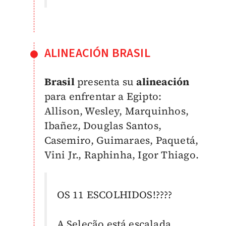
ALINEACIÓN BRASIL
Brasil
presenta su
alineación
para enfrentar a Egipto:
Allison, Wesley, Marquinhos,
Ibañez, Douglas Santos,
Casemiro, Guimaraes, Paquetá,
Vini Jr., Raphinha, Igor Thiago.
OS 11 ESCOLHIDOS!????
A Seleção está escalada