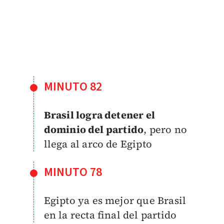
MINUTO 82
Brasil logra detener el
dominio del partido
, pero no
llega al arco de Egipto
MINUTO 78
Egipto ya es mejor que Brasil
en la recta final del partido