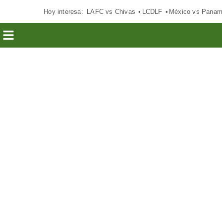
Hoy interesa:
LAFC vs Chivas
LCDLF
México vs Pana