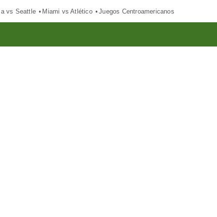
ca vs Seattle
Miami vs Atlético
Juegos Centroamericanos