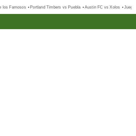
e los Famosos
Portland Timbers vs Puebla
Austin FC vs Xolos
Juego