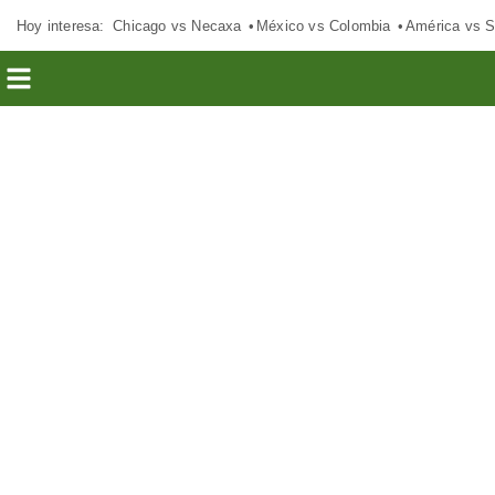
Hoy interesa:
Chicago vs Necaxa
México vs Colombia
América vs S