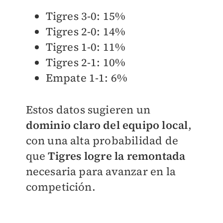
Tigres 3-0: 15%
Tigres 2-0: 14%
Tigres 1-0: 11%
Tigres 2-1: 10%
Empate 1-1: 6%
Estos datos sugieren un
dominio claro del equipo local
,
con una alta probabilidad de
que
Tigres logre la remontada
necesaria para avanzar en la
competición.