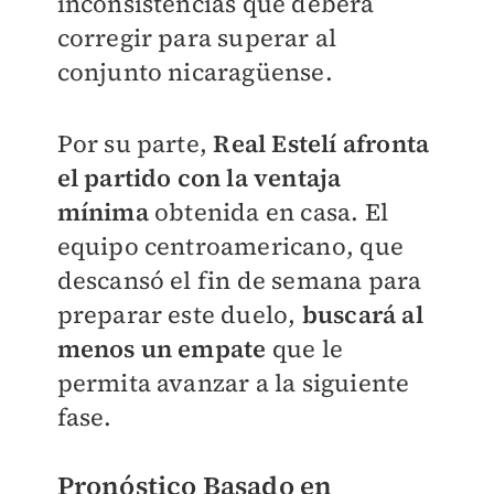
inconsistencias que deberá
corregir para superar al
conjunto nicaragüense.
Por su parte,
Real Estelí afronta
el partido con la ventaja
mínima
obtenida en casa. El
equipo centroamericano, que
descansó el fin de semana para
preparar este duelo,
buscará al
menos un empate
que le
permita avanzar a la siguiente
fase.
Pronóstico Basado en