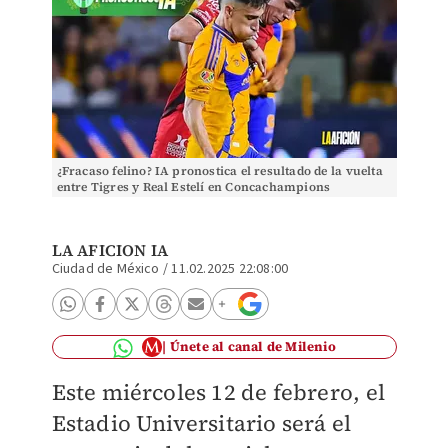
¿Fracaso felino? IA pronostica el resultado de la vuelta
entre Tigres y Real Estelí en Concachampions
(Instagram @clubTigres)
LA AFICION IA
Ciudad de México
/
11.02.2025 22:08:00
Únete al canal de Milenio
Este miércoles 12 de febrero, el
Estadio Universitario será el