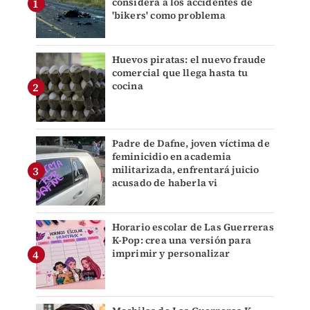
considera a los accidentes de
'bikers' como problema
Huevos piratas: el nuevo fraude
comercial que llega hasta tu
cocina
Padre de Dafne, joven víctima de
feminicidio en academia
militarizada, enfrentará juicio
acusado de haberla vi
Horario escolar de Las Guerreras
K-Pop: crea una versión para
imprimir y personalizar