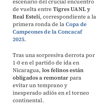
escenario del crucial encuentro
de vuelta entre
Tigres UANL y
Real Estelí
, correspondiente a la
primera ronda de la
Copa de
Campeones de la Concacaf
2025
.
Tras una sorpresiva derrota por
1-0 en el partido de ida en
Nicaragua,
los felinos están
obligados a remontar
para
evitar un temprano y
inesperado adiós en el torneo
continental.