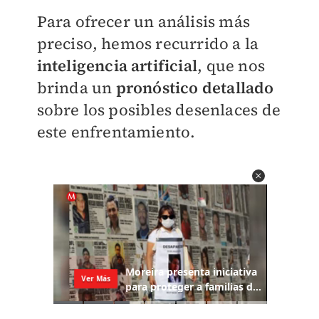
Para ofrecer un análisis más
preciso, hemos recurrido a la
inteligencia artificial
, que nos
brinda un
pronóstico detallado
sobre los posibles desenlaces de
este enfrentamiento.