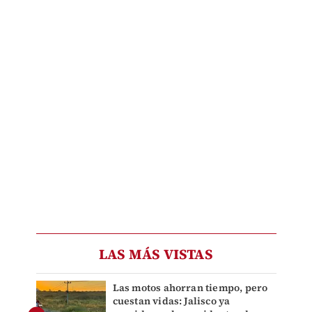
LAS MÁS VISTAS
Las motos ahorran tiempo, pero
cuestan vidas: Jalisco ya