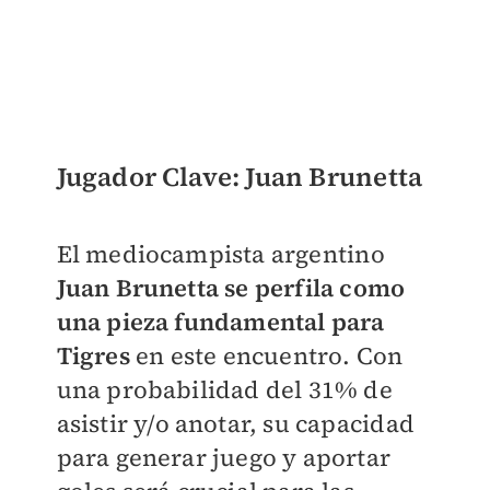
Jugador Clave: Juan Brunetta
El mediocampista argentino
Juan Brunetta se perfila como
una pieza fundamental para
Tigres
en este encuentro. Con
una probabilidad del 31% de
asistir y/o anotar, su capacidad
para generar juego y aportar