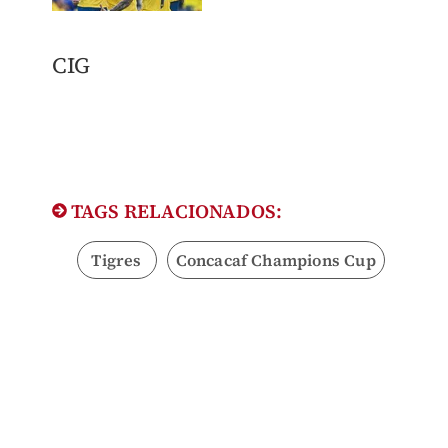
CIG
TAGS RELACIONADOS:
Tigres
Concacaf Champions Cup