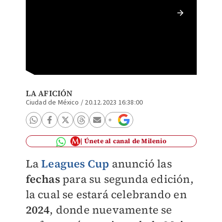
Leagues
(Mexsp
LA AFICIÓN
Ciudad de México
/
20.12.2023 16:38:00
Únete al canal de Milenio
La
Leagues Cup
anunció las
fechas
para su segunda edición,
la cual se estará celebrando en
2024
, donde nuevamente se