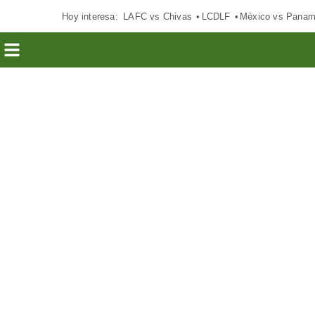
Hoy interesa:
LAFC vs Chivas
LCDLF
México vs Pana