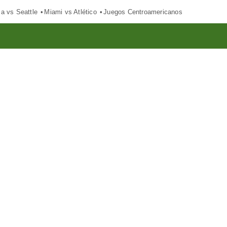
ca vs Seattle
Miami vs Atlético
Juegos Centroamericanos