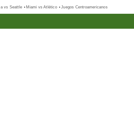
ca vs Seattle
Miami vs Atlético
Juegos Centroamericanos