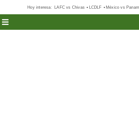
Hoy interesa:
LAFC vs Chivas
LCDLF
México vs Pana