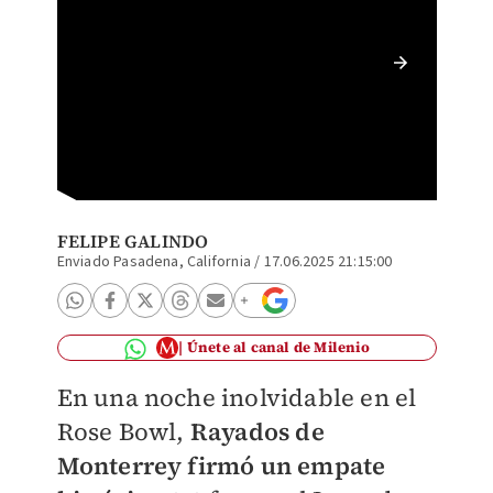
Monterr
con sab
FELIPE GALINDO
Enviado Pasadena, California
/
17.06.2025 21:15:00
Únete al canal de Milenio
En una noche inolvidable en el
Rose Bowl,
Rayados de
Monterrey firmó un empate