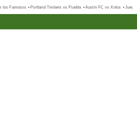
e los Famosos
Portland Timbers vs Puebla
Austin FC vs Xolos
Juego