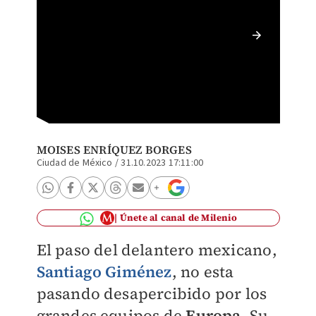
Santiag
(AFP)
MOISES ENRÍQUEZ BORGES
Ciudad de México
/
31.10.2023 17:11:00
Únete al canal de Milenio
El paso del delantero mexicano,
Santiago Giménez
, no esta
pasando desapercibido por los
grandes equipos de
Europa.
Su