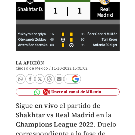
1
|
1
Shakhtar D.
Real
Madrid
Yukhym Konoplya
16'
85'
Éder Gabriel Militão
Oleksandr Zubkov
46'
90'
Toni Kroos
Artem Bondarenko
88'
95'
Antonio Rüdiger
AG
P
LA AFICIÓN
Ciudad de Mexico
/
11-10-2022 15:01:02
Únete al canal de Milenio
Sigue
en vivo
el partido de
Shakhtar vs Real Madrid
en la
Champions League 2022
. Duelo
correspondiente a la fase de