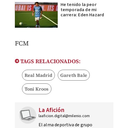
He tenido la peor
temporada de mi
carrera: Eden Hazard
​FCM
TAGS RELACIONADOS:
Real Madrid
Gareth Bale
Toni Kroos
La Afición
laaficion.digital@milenio.com
El alma deportiva de grupo