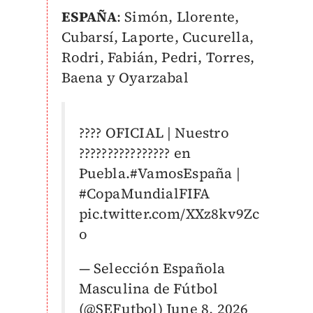
ESPAÑA
: Simón, Llorente,
Cubarsí, Laporte, Cucurella,
Rodri, Fabián, Pedri, Torres,
Baena y Oyarzabal
???? OFICIAL | Nuestro
???????????????? en
Puebla.
#VamosEspaña
|
#CopaMundialFIFA
pic.twitter.com/XXz8kv9Zc
o
— Selección Española
Masculina de Fútbol
(@SEFutbol)
June 8, 2026