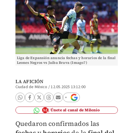
Liga de Expansión anuncia fechas y horarios de la final
Leones Negros vs Jaiba Brava (Imago7)
LA AFICIÓN
Ciudad de México
/
12.05.2025 13:12:00
Únete al canal de Milenio
Quedaron confirmados las
fechas
y
horarios
de la
final del