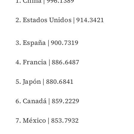
1. China | 996.1389
2. Estados Unidos | 914.3421
3. España | 900.7319
4. Francia | 886.6487
5. Japón | 880.6841
6. Canadá | 859.2229
7. México | 853.7932