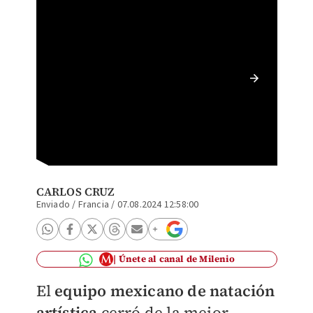
Las Sir
los Jue
Multim
CARLOS CRUZ
Enviado / Francia
/
07.08.2024 12:58:00
Únete al canal de Milenio
El
equipo mexicano de natación
artística
cerró de la mejor