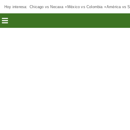
Hoy interesa:
Chicago vs Necaxa
México vs Colombia
América vs S