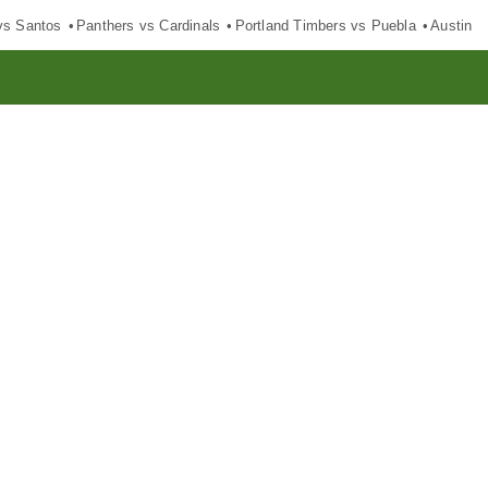
vs Santos
Panthers vs Cardinals
Portland Timbers vs Puebla
Austin F