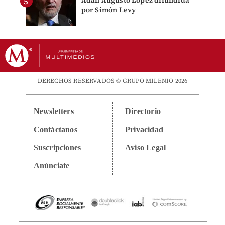
Adán Augusto López difundida
por Simón Levy
DERECHOS RESERVADOS © GRUPO MILENIO 2026
Newsletters
Directorio
Contáctanos
Privacidad
Suscripciones
Aviso Legal
Anúnciate