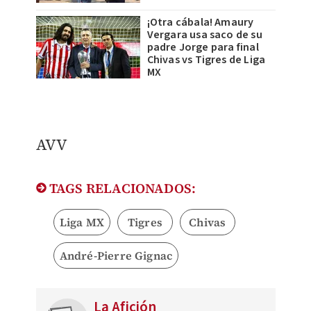
¡Otra cábala! Amaury
Vergara usa saco de su
padre Jorge para final
Chivas vs Tigres de Liga
MX
​AVV
TAGS RELACIONADOS:
Liga MX
Tigres
Chivas
André-Pierre Gignac
La Afición