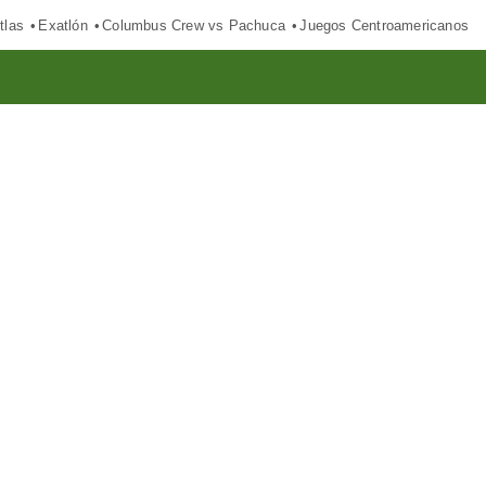
tlas
Exatlón
Columbus Crew vs Pachuca
Juegos Centroamericanos