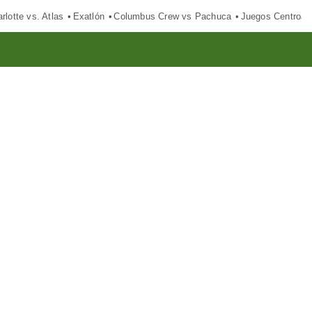
rlotte vs. Atlas
Exatlón
Columbus Crew vs Pachuca
Juegos Centroam