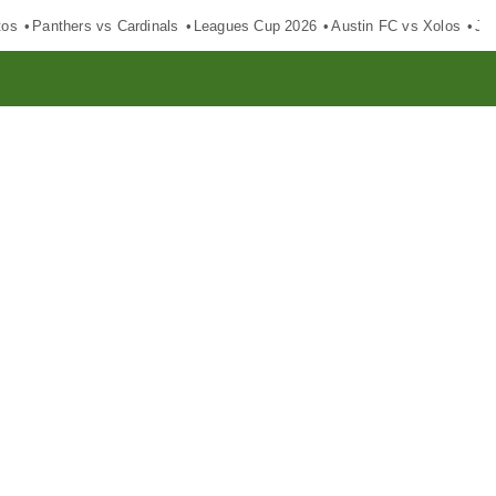
tos
Panthers vs Cardinals
Leagues Cup 2026
Austin FC vs Xolos
Ju