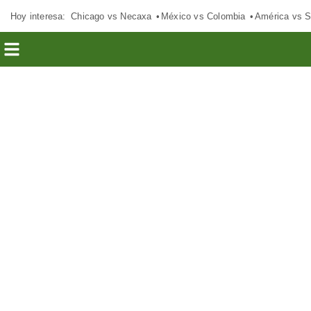
Hoy interesa:
Chicago vs Necaxa
México vs Colombia
América vs S