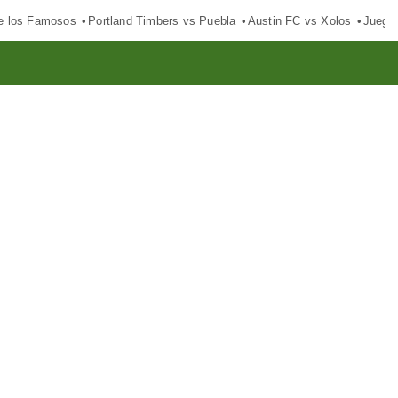
e los Famosos
Portland Timbers vs Puebla
Austin FC vs Xolos
Juego