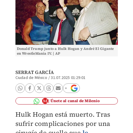
Donald Trump junto a Hulk Hogan y André El Gigante
en WrestleMania IV. | AP
SERRAT GARCÍA
Ciudad de México
/
31.07.2025 01:29:01
Únete al canal de Milenio
Hulk Hogan está muerto. Tras
sufrir complicaciones por una
cirugía de cuello que
le