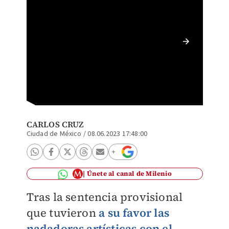
Ana Gab
CARLOS CRUZ
Ciudad de México
/
08.06.2023 17:48:00
Únete al canal de Milenio
Tras la sentencia provisional
que tuvieron
a su favor las
nadadoras artísticas con el