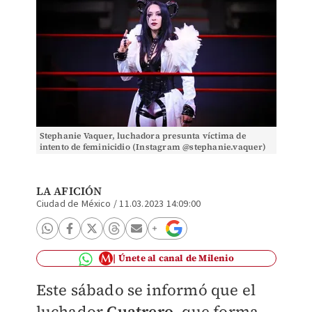
Stephanie Vaquer, luchadora presunta víctima de
intento de feminicidio (Instagram @stephanie.vaquer)
LA AFICIÓN
Ciudad de México
/
11.03.2023 14:09:00
Únete al canal de Milenio
Este sábado se informó que el
luchador
Cuatrero
, que forma