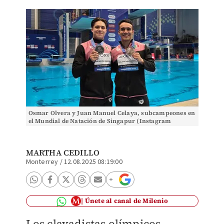
Osmar Olvera y Juan Manuel Celaya, subcampeones en
el Mundial de Natación de Singapur (Instagram
@osmardiver05)
MARTHA CEDILLO
Monterrey
/
12.08.2025 08:19:00
Únete al canal de Milenio
Los clavadistas olímpicos