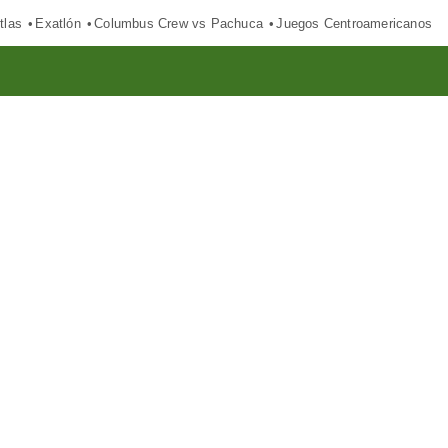
tlas
Exatlón
Columbus Crew vs Pachuca
Juegos Centroamericanos