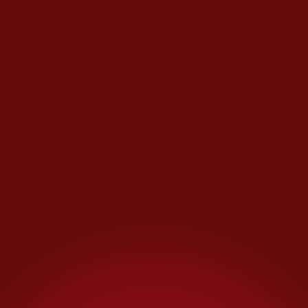
no fue el único que generó
revuelo en la justa veraniega
2024. La taiwanesa
Lin Yu-ting
también vivió un episodio
similar, con oro por su parte en
la categoría femenina de -57 kg.
Las dos boxeadoras
no
pudieron participar en el
Mundial 2023
, al no ser
autorizadas por la Federación
Internacional de Boxeo (IBA),
una organización presidida por
el ruso Umar Kremlev y en