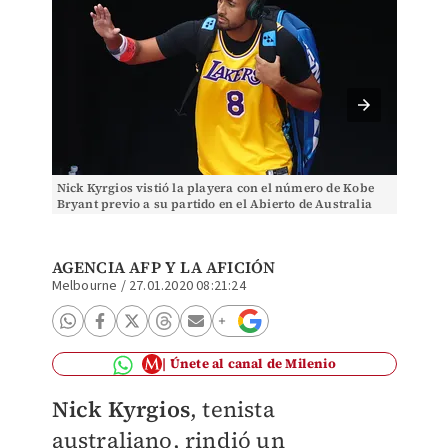
Nick Kyrgios vistió la playera con el número de Kobe
El home
Bryant previo a su partido en el Abierto de Australia
Nadal e
(AFP)
AGENCIA AFP Y
LA AFICIÓN
Melbourne
/
27.01.2020 08:21:24
Únete al canal de Milenio
Nick Kyrgios
, tenista
australiano, rindió un