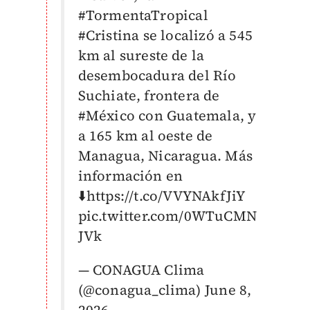
#TormentaTropical
#Cristina
se localizó a 545
km al sureste de la
desembocadura del Río
Suchiate, frontera de
#México
con Guatemala, y
a 165 km al oeste de
Managua, Nicaragua. Más
información en
⬇️
https://t.co/VVYNAkfJiY
pic.twitter.com/0WTuCMN
JVk
— CONAGUA Clima
(@conagua_clima)
June 8,