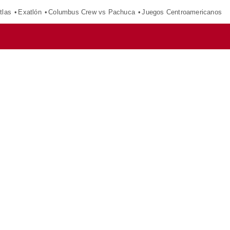
tlas
Exatlón
Columbus Crew vs Pachuca
Juegos Centroamericanos