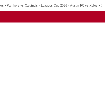
tos
Panthers vs Cardinals
Leagues Cup 2026
Austin FC vs Xolos
Ju