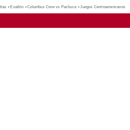
tlas
Exatlón
Columbus Crew vs Pachuca
Juegos Centroamericanos