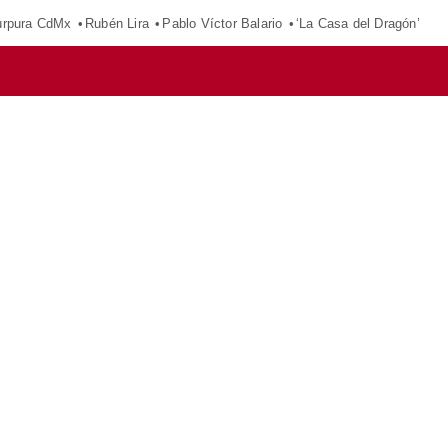
púrpura CdMx
Rubén Lira
Pablo Víctor Balario
‘La Casa del Dragón’