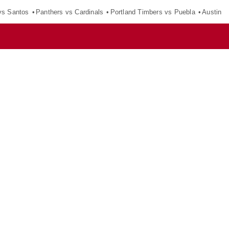
vs Santos
Panthers vs Cardinals
Portland Timbers vs Puebla
Austin F