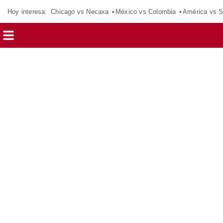
Hoy interesa:
Chicago vs Necaxa
México vs Colombia
América vs S