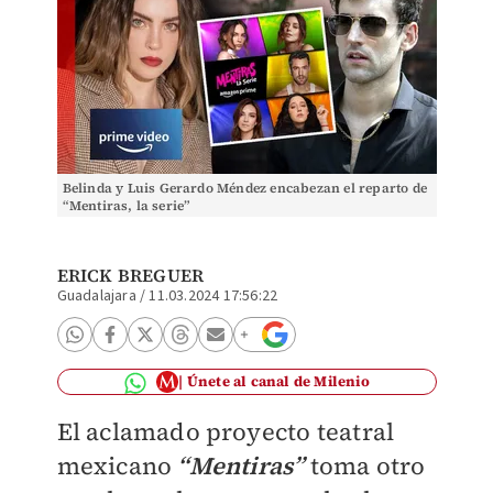
Belinda y Luis Gerardo Méndez encabezan el reparto de
“Mentiras, la serie”
ERICK BREGUER
Guadalajara
/
11.03.2024 17:56:22
Únete al canal de Milenio
El aclamado proyecto teatral
mexicano
“Mentiras”
toma otro