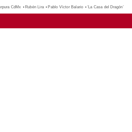
púrpura CdMx
Rubén Lira
Pablo Víctor Balario
‘La Casa del Dragón’