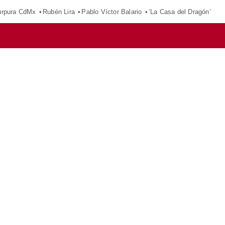
púrpura CdMx
Rubén Lira
Pablo Víctor Balario
‘La Casa del Dragón’