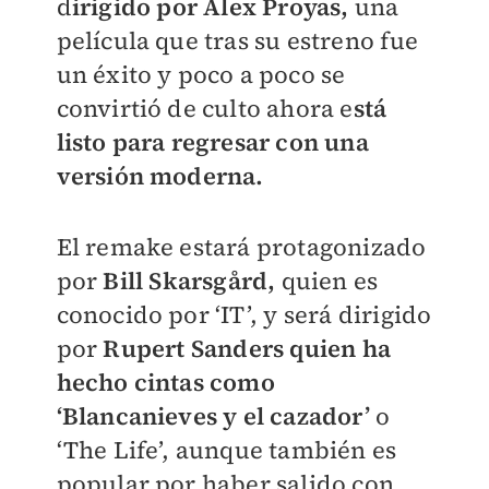
d
irigido por Alex Proyas,
una
película que tras su estreno fue
un éxito y poco a poco se
convirtió de culto ahora e
stá
listo para regresar con una
versión moderna.
El remake estará protagonizado
por
Bill Skarsgård,
quien es
conocido por ‘IT’, y será dirigido
por
Rupert Sanders quien ha
hecho cintas como
‘Blancanieves y el cazador’
o
‘The Life’, aunque también es
popular por haber salido con