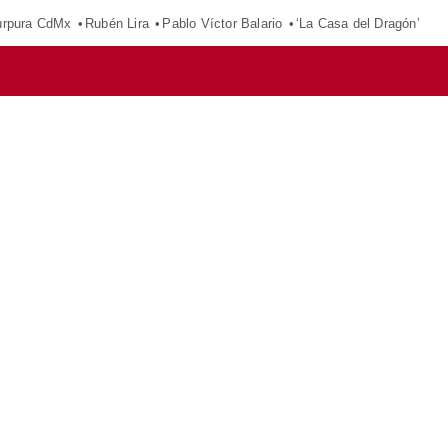
púrpura CdMx
Rubén Lira
Pablo Víctor Balario
‘La Casa del Dragón’