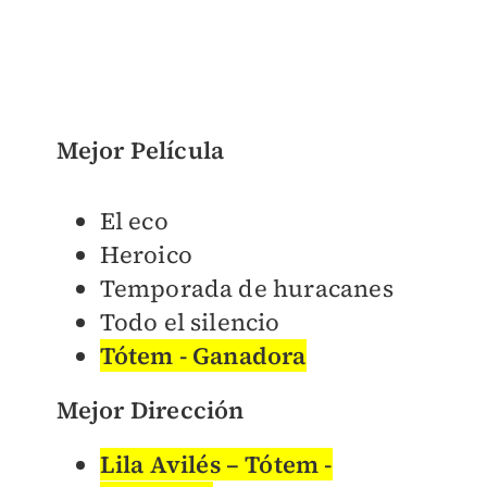
Mejor Película
El eco
Heroico
Temporada de huracanes
Todo el silencio
Tótem - Ganadora
Mejor Dirección
Lila Avilés – Tótem -